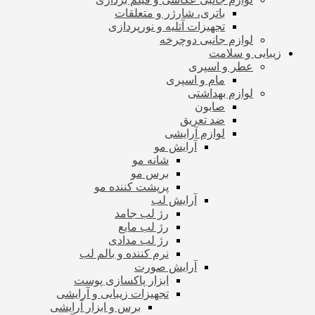
باتری، شارژر و متعلقات
تجهیزات آتلیه و نورپردازی
لوازم جانبی دوچرخه
زیبایی و سلامت
عطر و اسپری
مام و اسپری
لوازم بهداشتی
صابون
ضد تعریق
لوازم آرایشی
آرایش مو
شانه مو
برس مو
پرپشت کننده مو
آرایش لب
رژ لب جامد
رژ لب مایع
رژ لب مدادی
نرم کننده و بالم لب
آرایش صورت
ابزار پاکسازی پوست
تجهیزات زیبایی و آرایشی
برس و ابزار آرایشی