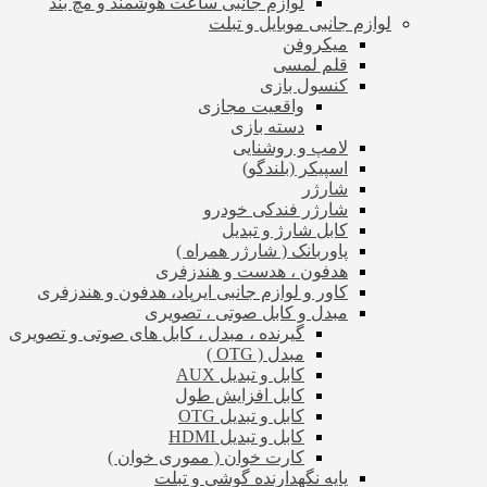
لوازم جانبی ساعت هوشمند و مچ بند
لوازم جانبی موبایل و تبلت
میکروفن
قلم لمسی
کنسول بازی
واقعیت مجازی
دسته بازی
لامپ و روشنایی
اسپیکر (بلندگو)
شارژر
شارژر فندکی خودرو
کابل شارژ و تبدیل
پاوربانک ( شارژر همراه )
هدفون ، هدست و هندزفری
کاور و لوازم جانبی ایرپاد، هدفون و هندزفری
مبدل و کابل صوتی ، تصویری
گیرنده ، مبدل ، کابل های صوتی و تصویری
مبدل ( OTG )
کابل و تبدیل AUX
کابل افزایش طول
کابل و تبدیل OTG
کابل و تبدیل HDMI
کارت خوان ( مموری خوان )
پایه نگهدارنده گوشی و تبلت