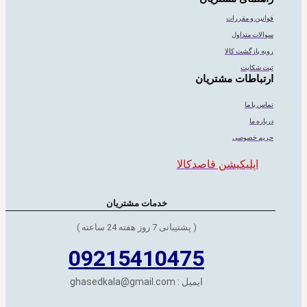
قوانین و مقررات
سوالات متداول
رویه بازگشت کالا
ثبت شکایت
ارتباطات مشتریان
تماس با ما
درباره ما
حریم خصوصی
اپلیکیشن قاصدکالا
خدمات مشتریان
( پشتیبانی 7 روز هفته 24 ساعته )
09215410475
ایمیل : ghasedkala@gmail.com