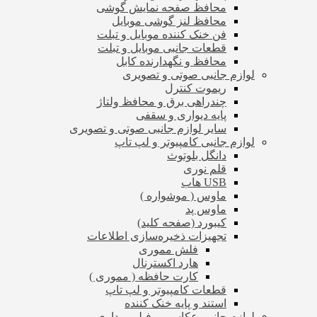
محافظ صفحه نمایش گوشی
محافظ لنز گوشی موبایل
فن خنک کننده موبایل و تبلت
قطعات جانبی موبایل و تبلت
محافظ و نگهدارنده کابل
لوازم جانبی صوتی و تصویری
ریموت کنترل
چندراهی برق و محافظ ولتاژ
پایه دیواری و سقفی
سایر لوازم جانبی صوتی و تصویری
لوازم جانبی کامپیوتر و لپ تاپ
دانگل بلوتوث
قلم نوری
USB هاب
ماوس ( موشواره )
ماوس پد
کیبورد (صفحه کلید)
تجهیزات ذخیره‌سازی اطلاعات
فلش مموری
هارد اکسترنال
کارت حافظه ( مموری )
قطعات کامپیوتر و لپ تاپ
استند و پایه خنک کننده
لوازم جانبی عکاسی و فیلم برداری