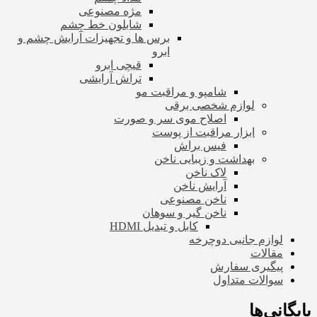
مژه مصنوعی
شابلون خط چشم
برس ها و تجهیزات آرایش چشم و
ابرو
قیچی ابرو
تراش آرایشی
شامپو و مراقبت مو
لوازم شخصی برقی
اصلاح موی سر و صورت
ابزار مراقبت از پوست
فیس براش
بهداشت و زیبایی ناخن
لاک ناخن
آرایش ناخن
ناخن مصنوعی
ناخن گیر و سوهان
کابل و تبدیل HDMI
لوازم جانبی دوچرخه
مقالات
پیگیری سفارش
سوالات متداول
بایگانی‌ها