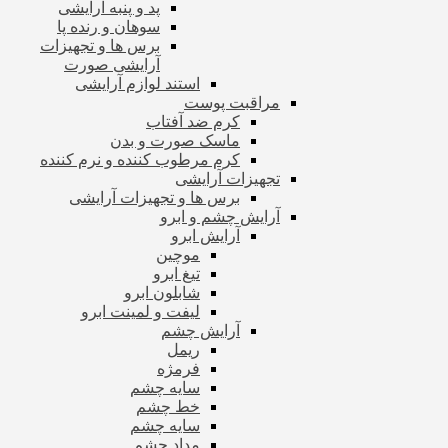
پد و پنبه آرایشی
سوهان و رنده پا
برس ها و تجهیزات
آرایشی صورت
استند لوازم آرایشی
مراقبت پوست
کرم ضد آفتاب
ماسک صورت و بدن
کرم مرطوب کننده و نرم کننده
تجهیزات آرایشی
برس ها و تجهیزات آرایشی
آرایش چشم و ابرو
آرایش ابرو
موچین
تیغ ابرو
شابلون ابرو
لیفت و لمینت ابرو
آرایش چشم
ریمل
فرمژه
سایه چشم
خط چشم
سایه چشم
مداد چشم