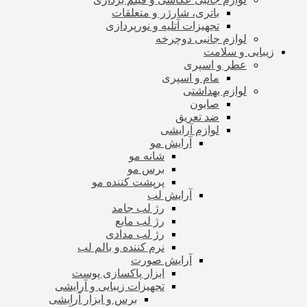
باتری، شارژر و متعلقات
تجهیزات آتلیه و نورپردازی
لوازم جانبی دوچرخه
زیبایی و سلامت
عطر و اسپری
مام و اسپری
لوازم بهداشتی
صابون
ضد تعریق
لوازم آرایشی
آرایش مو
شانه مو
برس مو
پرپشت کننده مو
آرایش لب
رژ لب جامد
رژ لب مایع
رژ لب مدادی
نرم کننده و بالم لب
آرایش صورت
ابزار پاکسازی پوست
تجهیزات زیبایی و آرایشی
برس و ابزار آرایشی