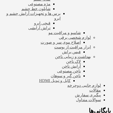
مژه مصنوعی
شابلون خط چشم
برس ها و تجهیزات آرایش چشم و
ابرو
قیچی ابرو
تراش آرایشی
شامپو و مراقبت مو
لوازم شخصی برقی
اصلاح موی سر و صورت
ابزار مراقبت از پوست
فیس براش
بهداشت و زیبایی ناخن
لاک ناخن
آرایش ناخن
ناخن مصنوعی
ناخن گیر و سوهان
کابل و تبدیل HDMI
لوازم جانبی دوچرخه
مقالات
پیگیری سفارش
سوالات متداول
بایگانی‌ها