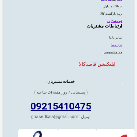
سوالات متداول
رویه بازگشت کالا
ثبت شکایت
ارتباطات مشتریان
تماس با ما
درباره ما
حریم خصوصی
اپلیکیشن قاصدکالا
خدمات مشتریان
( پشتیبانی 7 روز هفته 24 ساعته )
09215410475
ایمیل : ghasedkala@gmail.com