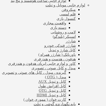
لوازم جانبی ساعت هوشمند و مچ بند
لوازم جانبی موبایل و تبلت
میکروفن
قلم لمسی
کنسول بازی
واقعیت مجازی
دسته بازی
لامپ و روشنایی
اسپیکر (بلندگو)
شارژر
شارژر فندکی خودرو
کابل شارژ و تبدیل
پاوربانک ( شارژر همراه )
هدفون ، هدست و هندزفری
کاور و لوازم جانبی ایرپاد، هدفون و هندزفری
مبدل و کابل صوتی ، تصویری
گیرنده ، مبدل ، کابل های صوتی و تصویری
مبدل ( OTG )
کابل و تبدیل AUX
کابل افزایش طول
کابل و تبدیل OTG
کابل و تبدیل HDMI
کارت خوان ( مموری خوان )
پایه نگهدارنده گوشی و تبلت