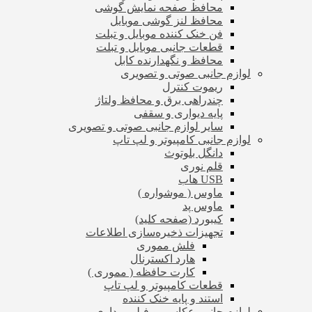
محافظ صفحه نمایش گوشی
محافظ لنز گوشی موبایل
فن خنک کننده موبایل و تبلت
قطعات جانبی موبایل و تبلت
محافظ و نگهدارنده کابل
لوازم جانبی صوتی و تصویری
ریموت کنترل
چندراهی برق و محافظ ولتاژ
پایه دیواری و سقفی
سایر لوازم جانبی صوتی و تصویری
لوازم جانبی کامپیوتر و لپ تاپ
دانگل بلوتوث
قلم نوری
USB هاب
ماوس ( موشواره )
ماوس پد
کیبورد (صفحه کلید)
تجهیزات ذخیره‌سازی اطلاعات
فلش مموری
هارد اکسترنال
کارت حافظه ( مموری )
قطعات کامپیوتر و لپ تاپ
استند و پایه خنک کننده
لوازم جانبی عکاسی و فیلم برداری