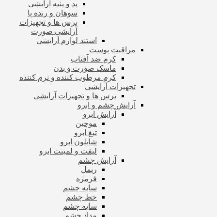
پد و پنبه آرایشی
سوهان و رنده پا
برس ها و تجهیزات
آرایشی صورت
استند لوازم آرایشی
مراقبت پوست
کرم ضد آفتاب
ماسک صورت و بدن
کرم مرطوب کننده و نرم کننده
تجهیزات آرایشی
برس ها و تجهیزات آرایشی
آرایش چشم و ابرو
آرایش ابرو
موچین
تیغ ابرو
شابلون ابرو
لیفت و لمینت ابرو
آرایش چشم
ریمل
فرمژه
سایه چشم
خط چشم
سایه چشم
مداد چشم